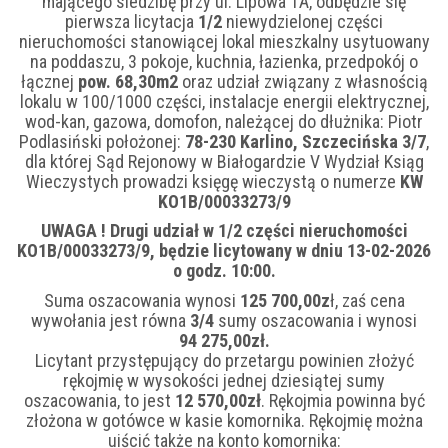
mającego siedzibę przy ul. Lipowa 1A, odbędzie się
pierwsza licytacja
1/2
niewydzielonej części
nieruchomości stanowiącej lokal mieszkalny usytuowany
na poddaszu, 3 pokoje, kuchnia, łazienka, przedpokój o
łącznej
pow. 68,30m2
oraz udział związany z własnością
lokalu w 100/1000 części, instalacje energii elektrycznej,
wod-kan, gazowa, domofon, należącej do dłużnika: Piotr
Podlasiński położonej:
78-230 Karlino, Szczecińska 3/7
,
dla której Sąd Rejonowy w Białogardzie V Wydział Ksiąg
Wieczystych prowadzi księgę wieczystą o numerze
KW
KO1B/00033273/9
UWAGA ! Drugi udział w 1/2 części nieruchomości
KO1B/00033273/9, będzie licytowany w dniu 13-02-2026
o godz. 10:00.
Suma oszacowania wynosi
125 700,00z
ł, zaś cena
wywołania jest równa
3/4
sumy oszacowania i wynosi
94 275,00zł.
Licytant przystępujący do przetargu powinien złożyć
rękojmię w wysokości jednej dziesiątej sumy
oszacowania, to jest
12 570,00zł
. Rękojmia powinna być
złożona w gotówce w kasie komornika. Rękojmię można
uiścić także na konto komornika: