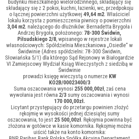
budynku mieszkalnego wielorodzinnego, składający się
składający się z 2 pokoi, kuchni, łazienki, wc, przedpokoju
o łącznej powierzchni użytkowej
49,64 m2
. Właściciel
lokalu korzysta z pomieszczenia piwnicy o powierzchni
3,04 m2
. należącego do dłużników: Bernadetta Brygoła i
Andrzej Brygoła, położonego:
78-300 Świdwin,
Piłsudskiego 2/8
, wpisanego w rejestrze lokali
własnościowych: Spółdzielnia Mieszkaniowa „Osiedle” w
Świdwinie (Adres spółdzielni: 78-300 Świdwin,
Słowiańska 5/1) dla którego Sąd Rejonowy w Białogardzie
VI Zamiejscowy Wydział Ksiąg Wieczystych z siedzibą w
Świdwinie
prowadzi księgę wieczystą o numerze
KW
KO2B/00023400/3
Suma oszacowania wynosi
255 000,00zł
, zaś cena
wywołania jest równa
2/3
sumy oszacowania i wynosi
170 000,00zł.
Licytant przystępujący do przetargu powinien złożyć
rękojmię w wysokości jednej dziesiątej sumy
oszacowania, to jest
25 500,00zł
. Rękojmia powinna być
złożona w gotówce w kasie komornika. Rękojmię można
uiścić także na konto komornika:
BNP Paribas Bank Polska Spółka Akcyjna Departament