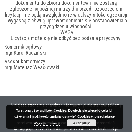
dokumentu do zbioru dokumentów i nie zostaną
zgłoszone najpóźniej na trzy dni przed rozpoczęciem
licytacji, nie będą uwzględnione w dalszym toku egzekucji
i wygasną z chwilą uprawomocnienia się postanowienia o
przysądzeniu własności.
UWAGA:
Licytacja może się nie odbyć bez podania przyczyny.
Komornik sądowy
mgr Karol Rudziński
Asesor komorniczy
mgr Mateusz Wesołowski
Niniejsza strona ma charakter informacyjny i nie stanowi reklamy
Ta strona używa plików Cookies. Dowiedz się więcej o celu ich
działalności prowadzonej przez kancelarię.
używania i możliwości zmiany ustawień Cookies w przeglądarce.
Informacja w przedmiocie praw i obowiązków w zakresie
przetwarzania danych osobowych. Kliknij, aby przeczytać.
Akceptuję
Więcej informacji
© Copyright 2022. Wszystkie prawa zastrzeżone by
Arsnet.pl