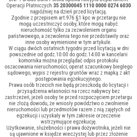
Operacji Płatniczych
35 20300045 1110 0000 0274 6030
najpóźniej na dzień przed licytacją.
Zgodnie z przepisem art.976 §1 kpc w przetargu nie
mogą uczestniczyć osoby, które mogą nabyć
nieruchomość tylko za zezwoleniem organu
państwowego, a zezwolenia tego nie przedstawiły oraz
inne osoby wymienione w tym artykule.
W ciągu dwóch ostatnich tygodni przed licytacją w dni
powszednie od godz.10:00 do godz.14:00 w kancelarii
komornika można przeglądać odpis protokołu
oszacowania nieruchomości, operat szacunkowy biegłego
sądowego, wypis z rejestru gruntów wraz z mapką z akt
postępowania egzekucyjnego.
Prawa osób trzecich nie będą przeszkodą do licytacji i
przysądzenia własności na rzecz nabywcy bez
zastrzeżeń, jeżeli osoby te przed rozpoczęciem przetargu
nie złożą dowodu, że wniosły powództwo o zwolnienie
nieruchomości lub przedmiotów razem z nią zajętych od
egzekucji i uzyskały w tym zakresie orzeczenie
wstrzymujące egzekucję.
Użytkowanie, służebności i prawa dożywotnika, jeżeli nie
są ujawnione w księdze wieczystej lub przez złożenie